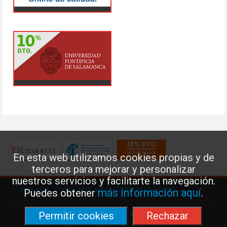
En esta web utilizamos cookies propias y de
terceros para mejorar y personalizar
nuestros servicios y facilitarte la navegación.
Aviso legal
·
Política de Cookies
·
Política de privacidad
más información aquí
Puedes obtener
.
Permitir cookies
Rechazar
Federación de Enseñanza de USO · Teléfono: 91 577 41 13 ·
Príncipe de Vergara, 13 · 7º 28001 MADRID