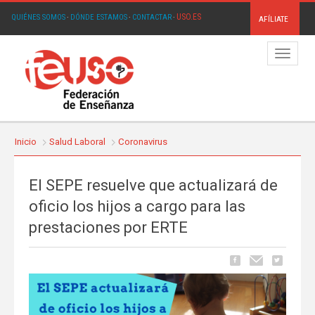
USO.ES
QUIÉNES SOMOS
·
DÓNDE ESTAMOS
·
CONTACTAR
·
AFÍLIATE
Menú
Inicio
Salud Laboral
Coronavirus
El SEPE resuelve que actualizará de
oficio los hijos a cargo para las
prestaciones por ERTE