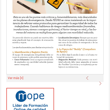
Anterior
Ver más [+]
Sigu