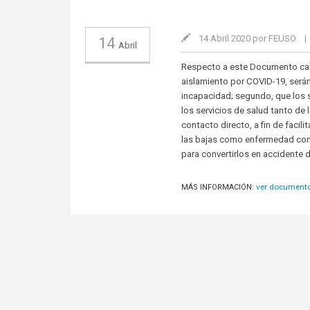
14 Abril 2020 por FEUSO
|
14
Abril
Respecto a este Documento cabe
aislamiento por COVID-19, será
incapacidad; segundo, que los 
los servicios de salud tanto d
contacto directo, a fin de facili
las bajas como enfermedad comú
para convertirlos en accidente 
ver document
MÁS INFORMACIÓN: