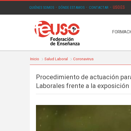
USO.ES
QUIÉNES SOMOS
·
DÓNDE ESTAMOS
·
CONTACTAR
·
FORMAC
Inicio
Salud Laboral
Coronavirus
Procedimiento de actuación para
Laborales frente a la exposición