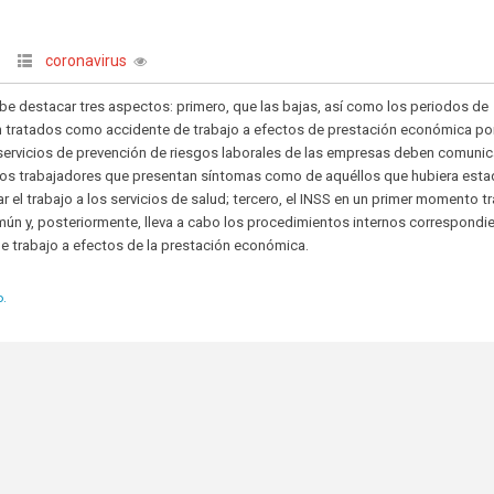
coronavirus
 destacar tres aspectos: primero, que las bajas, así como los periodos de
n tratados como accidente de trabajo a efectos de prestación económica po
servicios de prevención de riesgos laborales de las empresas deben comunic
e los trabajadores que presentan síntomas como de aquéllos que hubiera est
tar el trabajo a los servicios de salud; tercero, el INSS en un primer momento t
n y, posteriormente, lleva a cabo los procedimientos internos correspondi
de trabajo a efectos de la prestación económica.
o.