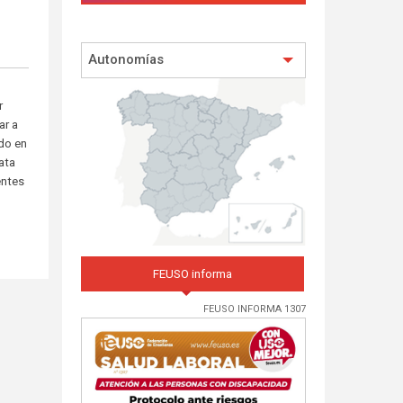
Autonomías
r
ar a
ado en
rata
entes
FEUSO informa
FEUSO INFORMA 1307