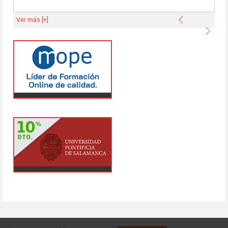
Anterior
Ver más [+]
Sigu