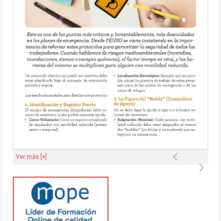
Anterior
Ver más [+]
Sigu