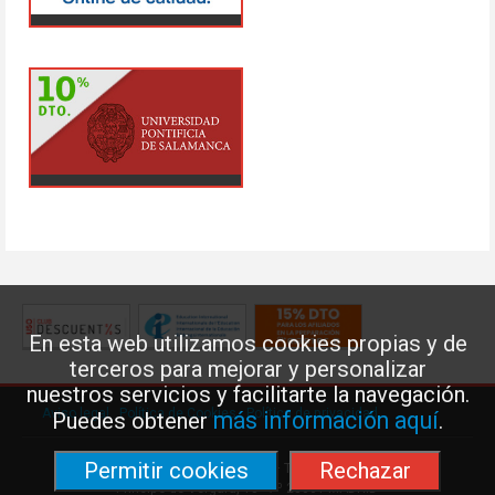
En esta web utilizamos cookies propias y de
terceros para mejorar y personalizar
nuestros servicios y facilitarte la navegación.
Aviso legal
·
Política de Cookies
·
Política de privacidad
más información aquí
Puedes obtener
.
Permitir cookies
Rechazar
Federación de Enseñanza de USO · Teléfono: 91 577 41 13 ·
Príncipe de Vergara, 13 · 7º 28001 MADRID