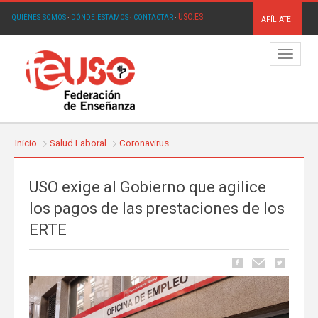
USO.ES
QUIÉNES SOMOS
·
DÓNDE ESTAMOS
·
CONTACTAR
·
AFÍLIATE
Menú
Inicio
Salud Laboral
Coronavirus
USO exige al Gobierno que agilice
los pagos de las prestaciones de los
ERTE