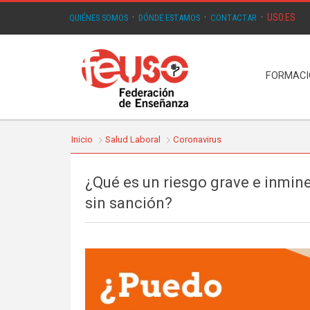
USO.ES
QUIÉNES SOMOS
·
DÓNDE ESTAMOS
·
CONTACTAR
·
FORMAC
Inicio
Salud Laboral
Coronavirus
¿Qué es un riesgo grave e inmin
sin sanción?