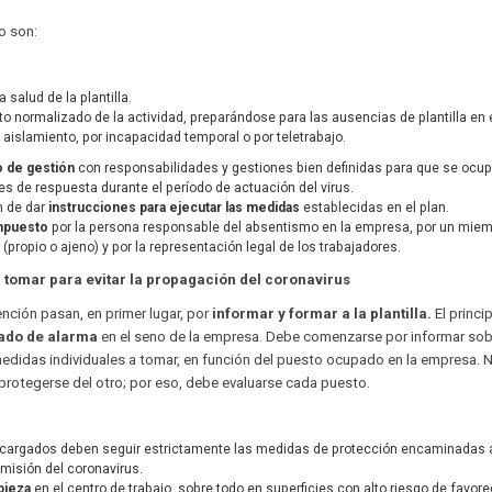
o son:
 salud de la plantilla.
o normalizado de la actividad, preparándose para las ausencias de plantilla en 
r aislamiento, por incapacidad temporal o por teletrabajo.
 de gestión
con responsabilidades y gestiones bien definidas para que se ocu
ores de respuesta durante el período de actuación del virus.
n de dar
instrucciones para ejecutar las medidas
establecidas en el plan.
ompuesto
por la persona responsable del absentismo en la empresa, por un mie
 (propio o ajeno) y por la representación legal de los trabajadores.
tomar para evitar la propagación del coronavirus
ción pasan, en primer lugar, por
informar y formar a la plantilla.
El princi
tado de alarma
en el seno de la empresa. Debe comenzarse por informar sob
medidas individuales a tomar, en función del puesto ocupado en la empresa. 
protegerse del otro; por eso, debe evaluarse cada puesto.
ncargados deben seguir estrictamente las medidas de protección encaminadas 
nsmisión del coronavirus.
mpieza
en el centro de trabajo, sobre todo en superficies con alto riesgo de favore