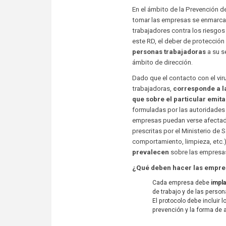
En el ámbito de la Prevención d
tomar las empresas se enmarcan
trabajadores contra los riesgos
este RD, el deber de protección
personas trabajadoras
a su s
ámbito de dirección.
Dado que el contacto con el vi
trabajadoras,
corresponde a l
que sobre el particular emit
formuladas por las autoridades 
empresas puedan verse afectad
prescritas por el Ministerio de 
comportamiento, limpieza, etc.)
prevalecen
sobre las empresa
¿Qué deben hacer las empre
Cada empresa debe
impla
de trabajo y de las person
El protocolo debe incluir l
prevención y la forma de 