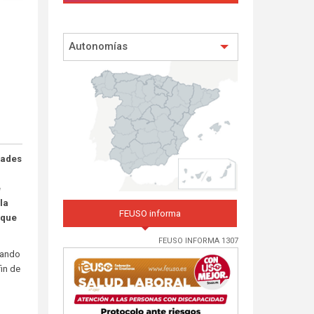
Autonomías
dades
e
la
FEUSO informa
 que
FEUSO INFORMA 1307
zando
in de