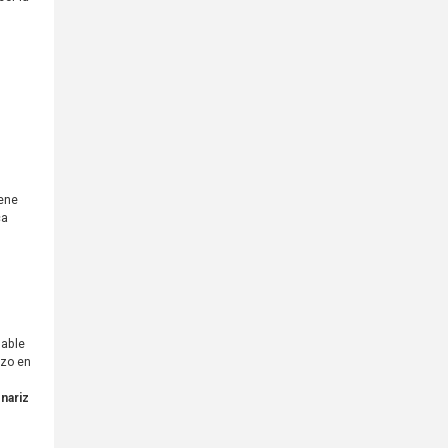
iene
ca
hable
azo en
 nariz