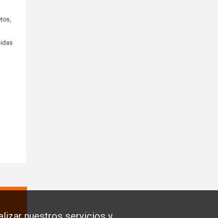
etos,
didas
lizar nuestros servicios y