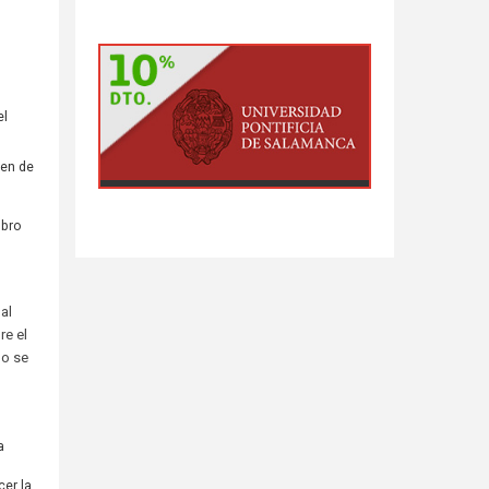
el
pen de
mbro
pal
re el
No se
a
cer la