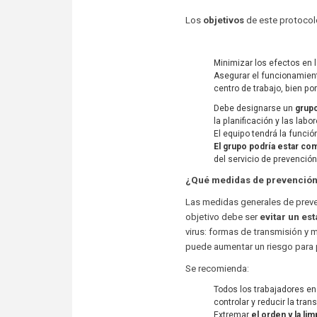
Los
objetivos
de este protocol
Minimizar los efectos en la
Asegurar el funcionamient
centro de trabajo, bien po
Debe designarse un
grupo
la planificación y las lab
El equipo tendrá la funció
El grupo podría estar c
del servicio de prevención
¿Qué medidas de prevención 
Las medidas generales de preven
objetivo debe ser
evitar un es
virus: formas de transmisión y 
puede aumentar un riesgo para 
Se recomienda:
Todos los trabajadores e
controlar y reducir la tra
Extremar
el orden y la li