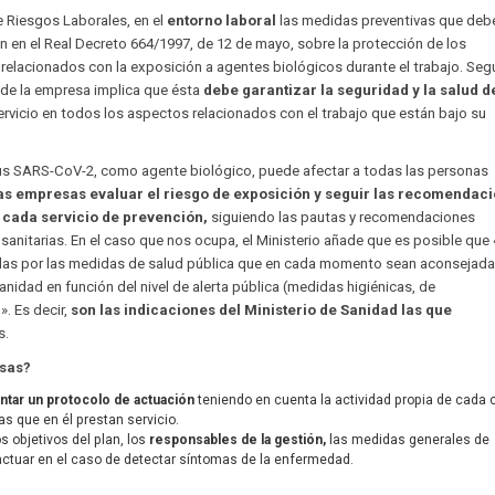
e Riesgos Laborales, en el
entorno laboral
las medidas preventivas que deb
 en el Real Decreto 664/1997, de 12 de mayo, sobre la protección de los
 relacionados con la exposición a agentes biológicos durante el trabajo. Seg
 de la empresa implica que ésta
debe garantizar la seguridad y la salud d
ervicio en todos los aspectos relacionados con el trabajo que están bajo su
rus SARS-CoV-2, como agente biológico, puede afectar a todas las personas
as empresas evaluar el riesgo de exposición y seguir las recomendac
a cada servicio de prevención,
siguiendo las pautas y recomendaciones
sanitarias. En el caso que nos ocupa, el Ministerio añade que es posible que 
as por las medidas de salud pública que en cada momento sean aconsejada
Sanidad en función del nivel de alerta pública (medidas higiénicas, de
». Es decir,
son las indicaciones del Ministerio de Sanidad las que
s.
sas?
ntar un protocolo de actuación
teniendo en cuenta la actividad propia de cada 
as que en él prestan servicio.
os objetivos del plan, los
responsables de la gestión,
las medidas generales de
actuar en el caso de detectar síntomas de la enfermedad.