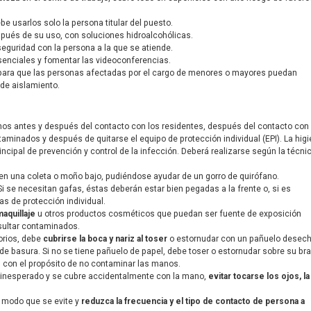
be usarlos solo la persona titular del puesto.
spués de su uso, con soluciones hidroalcohólicas.
eguridad con la persona a la que se atiende.
enciales y fomentar las videoconferencias.
ara que las personas afectadas por el cargo de menores o mayores puedan
 de aislamiento.
nos antes y después del contacto con los residentes, después del contacto con
taminados y después de quitarse el equipo de protección individual (EPI). La hig
ncipal de prevención y control de la infección. Deberá realizarse según la técni
en una coleta o moño bajo, pudiéndose ayudar de un gorro de quirófano.
 Si se necesitan gafas, éstas deberán estar bien pegadas a la frente o, si es
as de protección individual.
maquillaje
u otros productos cosméticos que puedan ser fuente de exposición
sultar contaminados.
torios, debe
cubrirse la boca y nariz al toser
o estornudar con un pañuelo desec
 de basura. Si no se tiene pañuelo de papel, debe toser o estornudar sobre su br
o, con el propósito de no contaminar las manos.
s inesperado y se cubre accidentalmente con la mano,
evitar tocarse los ojos, la
l modo que se evite y
reduzca la frecuencia y el tipo de contacto de persona a