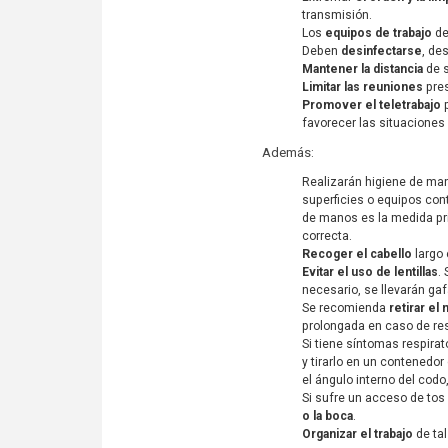
transmisión.
Los
equipos de trabajo
de
Deben
desinfectarse
, de
Mantener la distancia
de s
Limitar las reuniones
pres
Promover el teletrabajo
p
favorecer las situaciones
Además:
Realizarán higiene de ma
superficies o equipos con
de manos es la medida pri
correcta.
Recoger el cabello
largo 
Evitar el uso de lentillas
.
necesario, se llevarán gaf
Se recomienda
retirar el 
prolongada en caso de re
Si tiene síntomas respira
y tirarlo en un contenedor
el ángulo interno del cod
Si sufre un acceso de to
o la boca
.
Organizar el trabajo
de ta