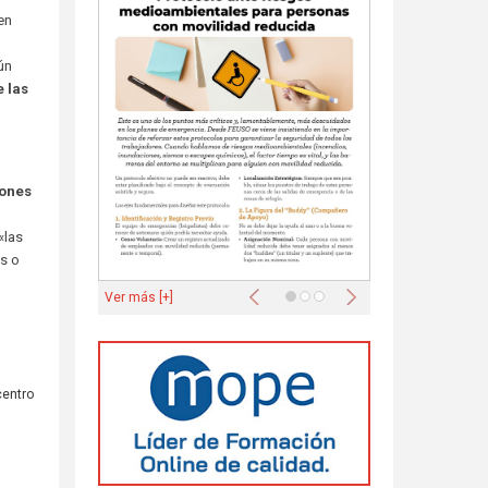
en
ún
e las
iones
«las
s o
Anterior
Siguiente
Ver más [+]
centro