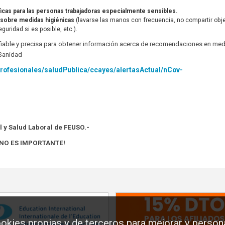
cas para las personas trabajadoras especialmente sensibles.
 sobre medidas higiénicas
(lavarse las manos con frecuencia, no compartir obj
uridad si es posible, etc.).
 fiable y precisa para obtener información acerca de recomendaciones en me
 Sanidad
rofesionales/saludPublica/ccayes/alertasActual/nCov-
l y Salud Laboral de FEUSO.-
RNO ES IMPORTANTE!
okies propias y de terceros para mejorar y persona