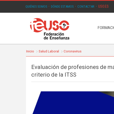
USO.ES
QUIÉNES SOMOS
·
DÓNDE ESTAMOS
·
CONTACTAR
·
FORMAC
Inicio
Salud Laboral
Coronavirus
Evaluación de profesiones de má
criterio de la ITSS