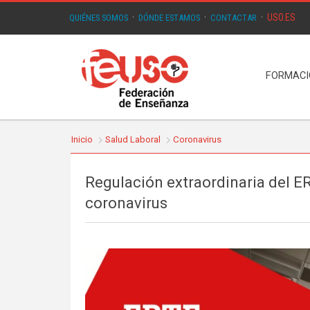
USO.ES
QUIÉNES SOMOS
·
DÓNDE ESTAMOS
·
CONTACTAR
·
FORMAC
Inicio
Salud Laboral
Coronavirus
Regulación extraordinaria del ER
coronavirus