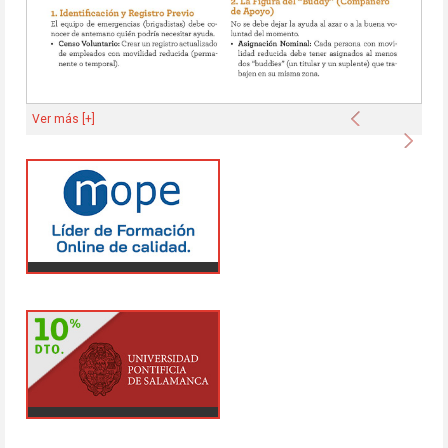
Anterior
Ver más [+]
Sigu