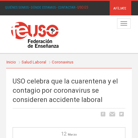
USO.ES
QUIÉNES SOMOS
·
DÓNDE ESTAMOS
·
CONTACTAR
·
AFÍLIATE
Menú
Inicio
Salud Laboral
Coronavirus
USO celebra que la cuarentena y el
contagio por coronavirus se
consideren accidente laboral
12
Marzo