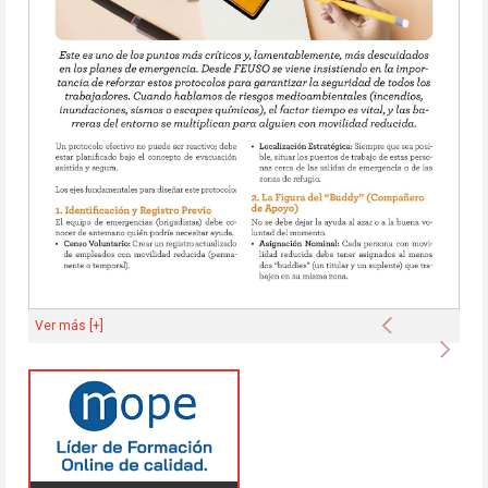
Anterior
Ver más [+]
Sigu