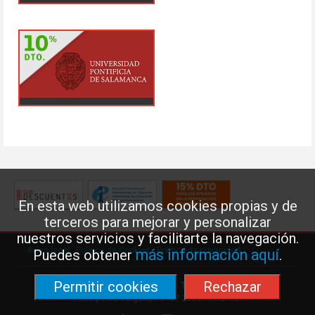
En esta web utilizamos cookies propias y de
terceros para mejorar y personalizar
nuestros servicios y facilitarte la navegación.
Aviso legal
·
Política de Cookies
·
Política de privacidad
más información aquí
Puedes obtener
.
Permitir cookies
Rechazar
Federación de Enseñanza de USO · Teléfono: 91 577 41 13 ·
Príncipe de Vergara, 13 · 7º 28001 MADRID