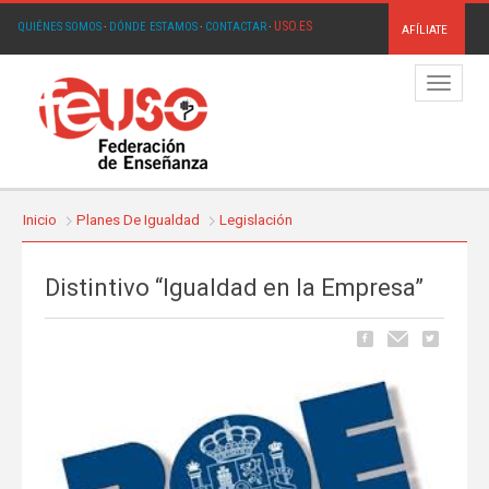
USO.ES
QUIÉNES SOMOS
·
DÓNDE ESTAMOS
·
CONTACTAR
·
AFÍLIATE
Menú
Inicio
Planes De Igualdad
Legislación
Distintivo “Igualdad en la Empresa”