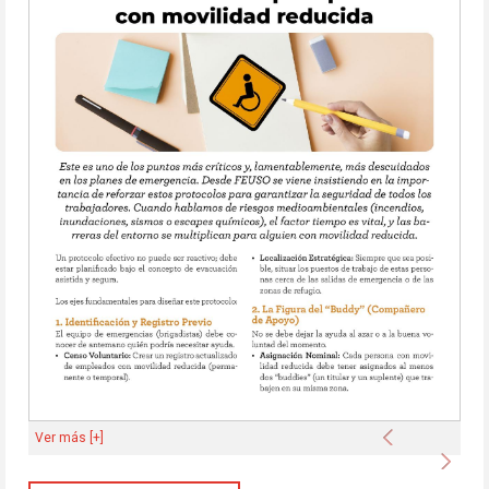
Anterior
Ver más [+]
Sigu