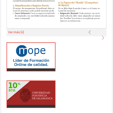
Anterior
Ver más [+]
Sigu