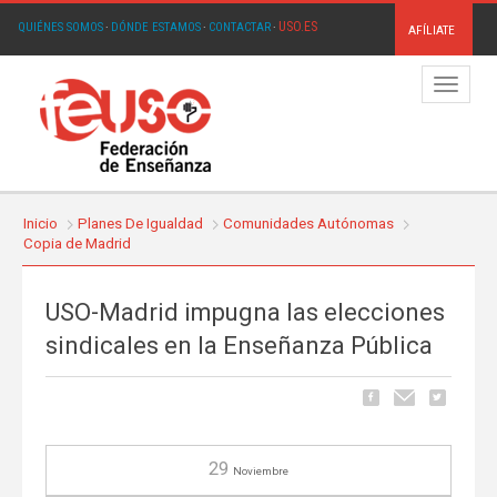
USO.ES
QUIÉNES SOMOS
·
DÓNDE ESTAMOS
·
CONTACTAR
·
AFÍLIATE
Menú
Inicio
Planes De Igualdad
Comunidades Autónomas
Copia de Madrid
USO-Madrid impugna las elecciones
sindicales en la Enseñanza Pública
29
Noviembre