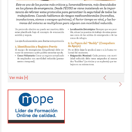
Anterior
Ver más [+]
Sigu