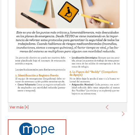
Anterior
Ver más [+]
Sigu