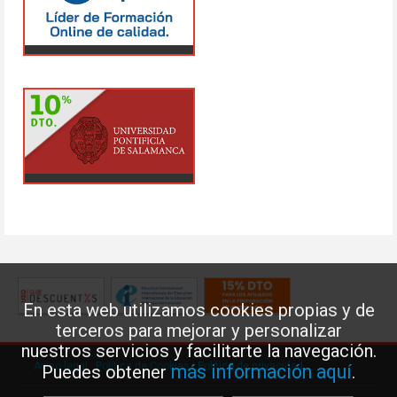
En esta web utilizamos cookies propias y de
terceros para mejorar y personalizar
nuestros servicios y facilitarte la navegación.
Aviso legal
·
Política de Cookies
·
Política de privacidad
más información aquí
Puedes obtener
.