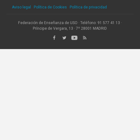
Aviso legal
·
Política de Cookies
·
Política de privacidad
Federación de Enseñanza de USO · Teléfono: 91 577 41 13 ·
Príncipe de Vergara, 13 · 7º 28001 MADRID