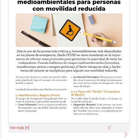
Anterior
Ver más [+]
Sigu