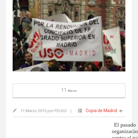
11
Marzo
Copia de Madrid
11 Marzo 2013 por FEUSO
|
El pasado 
organizacio
contra el p