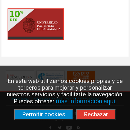
En esta web utilizamos cookies propias y de
terceros para mejorar y personalizar
nuestros servicios y facilitarte la navegación.
Aviso legal
·
Política de Cookies
·
Política de privacidad
más información aquí
Puedes obtener
.
Permitir cookies
Rechazar
Federación de Enseñanza de USO · Teléfono: 91 577 41 13 ·
Príncipe de Vergara, 13 · 7º 28001 MADRID