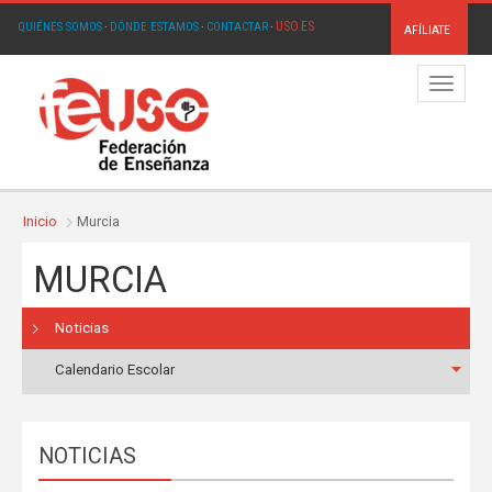
USO.ES
QUIÉNES SOMOS
·
DÓNDE ESTAMOS
·
CONTACTAR
·
AFÍLIATE
Menú
Inicio
Murcia
MURCIA
Noticias
Calendario Escolar
NOTICIAS