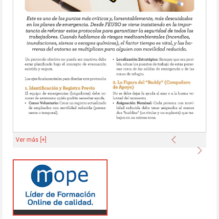
Anterior
Ver más [+]
Sigu