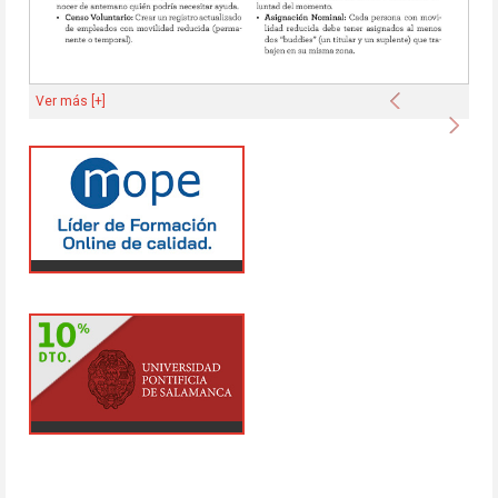
Anterior
Ver más [+]
Sigu