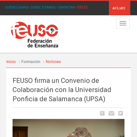
USO.ES
QUIÉNES SOMOS
·
DÓNDE ESTAMOS
·
CONTACTAR
·
AFÍLIATE
Menú
Inicio
Formación
Noticias
FEUSO firma un Convenio de
Colaboración con la Universidad
Ponficia de Salamanca (UPSA)