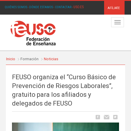
USO.ES
QUIÉNES SOMOS
·
DÓNDE ESTAMOS
·
CONTACTAR
·
AFÍLIATE
Menú
Inicio
Formación
Noticias
FEUSO organiza el “Curso Básico de
Prevención de Riesgos Laborales”,
gratuito para los afiliados y
delegados de FEUSO