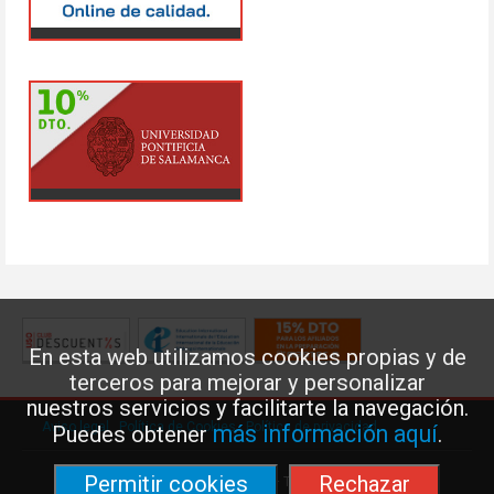
En esta web utilizamos cookies propias y de
terceros para mejorar y personalizar
nuestros servicios y facilitarte la navegación.
Aviso legal
·
Política de Cookies
·
Política de privacidad
más información aquí
Puedes obtener
.
Permitir cookies
Rechazar
Federación de Enseñanza de USO · Teléfono: 91 577 41 13 ·