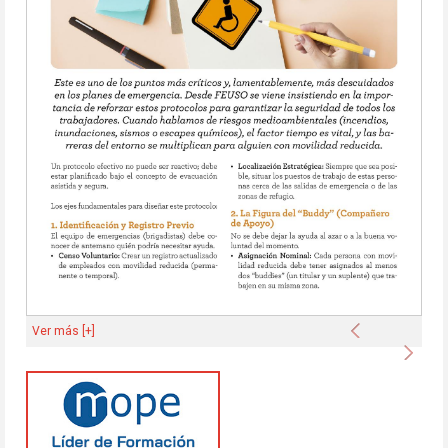
Anterior
Ver más [+]
Sigu