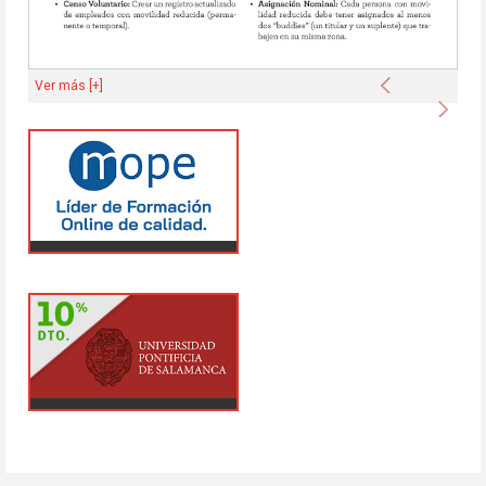
Anterior
Ver más [+]
Sigu