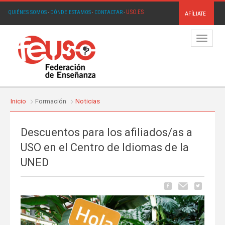
USO.ES
QUIÉNES SOMOS
·
DÓNDE ESTAMOS
·
CONTACTAR
·
AFÍLIATE
Menú
Inicio
Formación
Noticias
Descuentos para los afiliados/as a
USO en el Centro de Idiomas de la
UNED