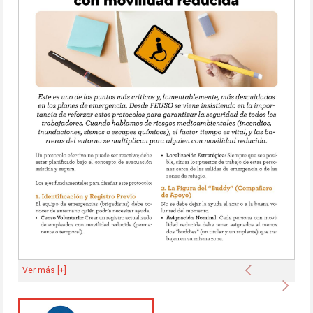
Anterior
Ver más [+]
Sigu