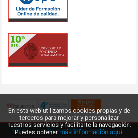
En esta web utilizamos cookies propias y de
terceros para mejorar y personalizar
nuestros servicios y facilitarte la navegación.
Aviso legal
·
Política de Cookies
·
Política de privacidad
más información aquí
Puedes obtener
.