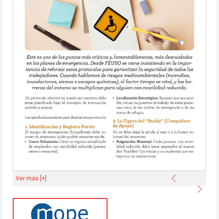
Anterior
Ver más [+]
Sigu