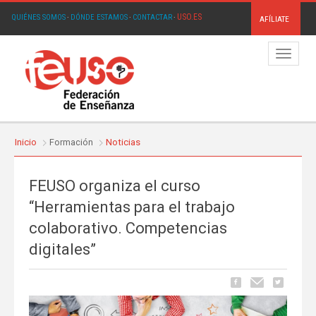
USO.ES
QUIÉNES SOMOS
·
DÓNDE ESTAMOS
·
CONTACTAR
·
AFÍLIATE
Menú
Inicio
Formación
Noticias
FEUSO organiza el curso
“Herramientas para el trabajo
colaborativo. Competencias
digitales”