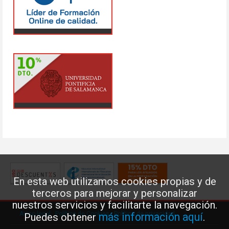
En esta web utilizamos cookies propias y de
terceros para mejorar y personalizar
nuestros servicios y facilitarte la navegación.
Aviso legal
·
Política de Cookies
·
Política de privacidad
más información aquí
Puedes obtener
.