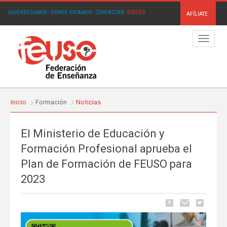
USO.ES
QUIÉNES SOMOS
·
DÓNDE ESTAMOS
·
CONTACTAR
·
AFÍLIATE
Menú
Inicio
Formación
Noticias
El Ministerio de Educación y
Formación Profesional aprueba el
Plan de Formación de FEUSO para
2023