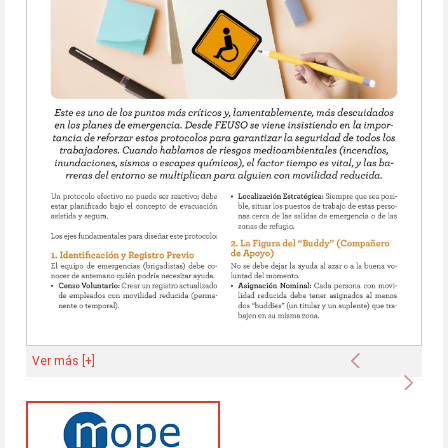
Anterior
Ver más [+]
Sigu