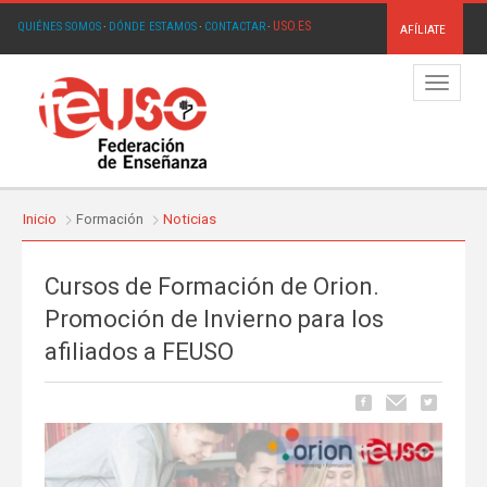
USO.ES
QUIÉNES SOMOS
·
DÓNDE ESTAMOS
·
CONTACTAR
·
AFÍLIATE
Menú
Inicio
Formación
Noticias
Cursos de Formación de Orion.
Promoción de Invierno para los
afiliados a FEUSO