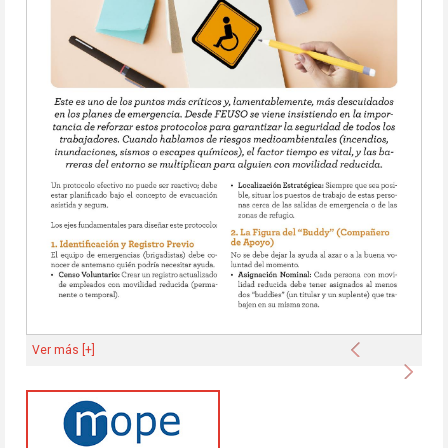
Anterior
Ver más [+]
Sigu