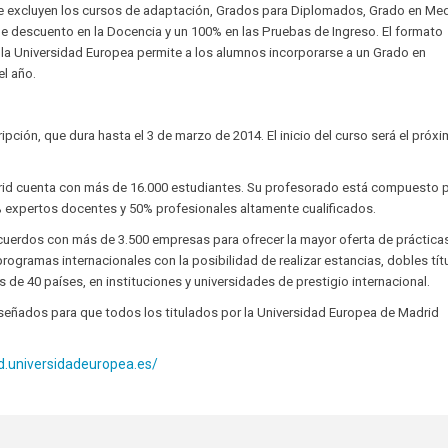
se excluyen los cursos de adaptación, Grados para Diplomados, Grado en Med
e descuento en la Docencia y un 100% en las Pruebas de Ingreso. El formato
de la Universidad Europea permite a los alumnos incorporarse a un Grado en
el año.
ripción, que dura hasta el 3 de marzo de 2014. El inicio del curso será el próx
rid cuenta con más de 16.000 estudiantes. Su profesorado está compuesto 
% expertos docentes y 50% profesionales altamente cualificados.
cuerdos con más de 3.500 empresas para ofrecer la mayor oferta de práctica
ogramas internacionales con la posibilidad de realizar estancias, dobles tít
 de 40 países, en instituciones y universidades de prestigio internacional.
señados para que todos los titulados por la Universidad Europea de Madrid
id.universidadeuropea.es/