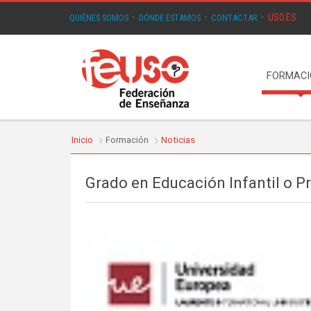
USO.ES
QUIÉNES SOMOS
·
DÓNDE ESTAMOS
·
CONTACTAR
·
FORMAC
Inicio
Formación
Noticias
Grado en Educación Infantil o P