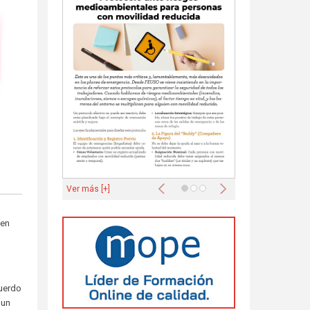
Anterior
Siguiente
Ver más [+]
 en
cuerdo
 un