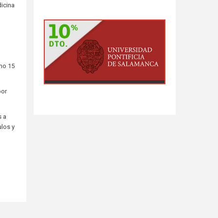
icina
imo 15
por
s a
ulos y