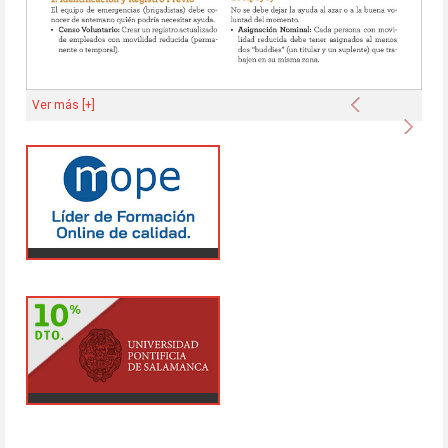
Anterior
Ver más [+]
Sigu