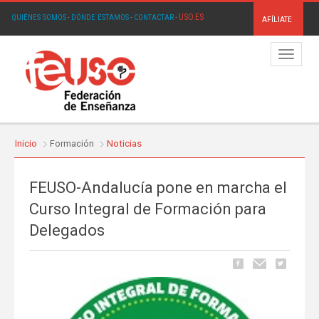
USO.ES
QUIÉNES SOMOS
·
DÓNDE ESTAMOS
·
CONTACTAR
·
AFÍLIATE
Menú
Inicio
Formación
Noticias
FEUSO-Andalucía pone en marcha el
Curso Integral de Formación para
Delegados