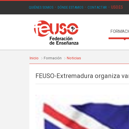
USO.ES
QUIÉNES SOMOS
·
DÓNDE ESTAMOS
·
CONTACTAR
·
FORMAC
Inicio
Formación
Noticias
FEUSO-Extremadura organiza var