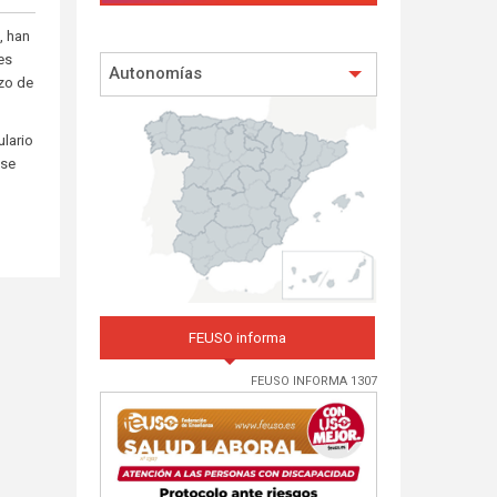
, han
es
Autonomías
zo de
lario
 se
FEUSO informa
FEUSO INFORMA 1307