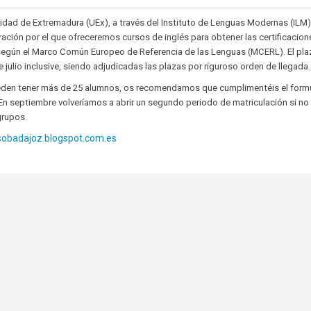
idad de Extremadura (UEx), a través del Instituto de Lenguas Modernas (ILM)
ación por el que ofreceremos cursos de inglés para obtener las certificacion
 según el Marco Común Europeo de Referencia de las Lenguas (MCERL). El pla
e julio inclusive, siendo adjudicadas las plazas por riguroso orden de llegada.
eden tener más de 25 alumnos, os recomendamos que cumplimentéis el formu
En septiembre volveríamos a abrir un segundo periodo de matriculación si no
grupos.
usobadajoz.blogspot.com.es