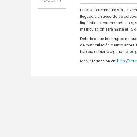
Julio
FEUSO-Extremadura y la Univers
llegado a un acuerdo de colabor
lingüísticas correspondientes,
matriculación será hasta el 15 d
Debido a que los grupos no pu
de matriculación cuanto antes. 
hubiera cubierto alguno de los 
http://fe
Más información en: