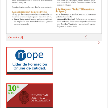
Anterior
Ver más [+]
Sigu