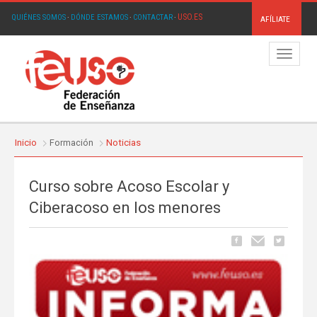
USO.ES
QUIÉNES SOMOS
·
DÓNDE ESTAMOS
·
CONTACTAR
·
AFÍLIATE
Menú
Inicio
Formación
Noticias
Curso sobre Acoso Escolar y
Ciberacoso en los menores