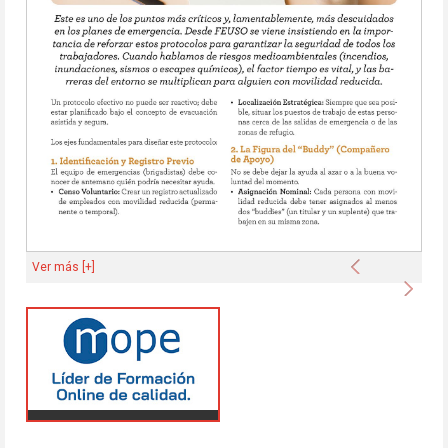
Anterior
Ver más [+]
Sigu