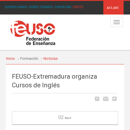
USO.ES
QUIÉNES SOMOS
·
DÓNDE ESTAMOS
·
CONTACTAR
·
AFÍLIATE
Menú
Inicio
Formación
Noticias
FEUSO-Extremadura organiza
Cursos de Inglés
02
Abril