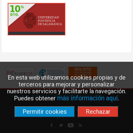
En esta web utilizamos cookies propias y de
terceros para mejorar y personalizar
nuestros servicios y facilitarte la navegación.
Aviso legal
·
Política de Cookies
·
Política de privacidad
más información aquí
Puedes obtener
.
Permitir cookies
Rechazar
Federación de Enseñanza de USO · Teléfono: 91 577 41 13 ·
Príncipe de Vergara, 13 · 7º 28001 MADRID