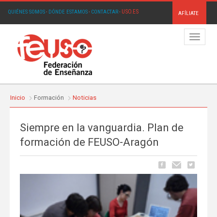
USO.ES
QUIÉNES SOMOS
·
DÓNDE ESTAMOS
·
CONTACTAR
·
AFÍLIATE
Menú
Inicio
Formación
Noticias
Siempre en la vanguardia. Plan de
formación de FEUSO-Aragón