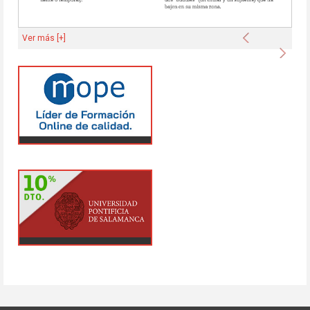
Anterior
Ver más [+]
Sigu