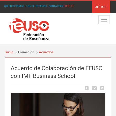
USO.ES
QUIÉNES SOMOS
·
DÓNDE ESTAMOS
·
CONTACTAR
·
AFÍLIATE
Menú
Inicio
Formación
Acuerdos
Acuerdo de Colaboración de FEUSO
con IMF Business School