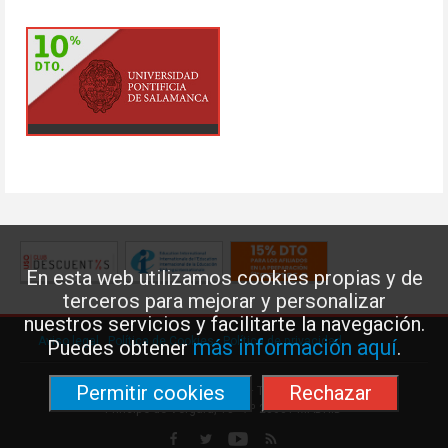
En esta web utilizamos cookies propias y de
terceros para mejorar y personalizar
nuestros servicios y facilitarte la navegación.
Aviso legal
·
Política de Cookies
·
Política de privacidad
más información aquí
Puedes obtener
.
Permitir cookies
Rechazar
Federación de Enseñanza de USO · Teléfono: 91 577 41 13 ·
Príncipe de Vergara, 13 · 7º 28001 MADRID