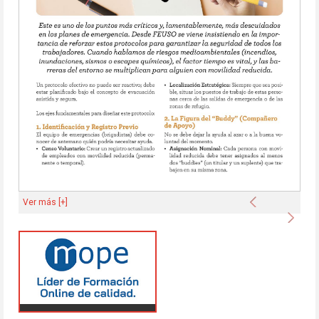
Anterior
Ver más [+]
Sigu