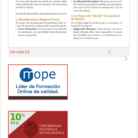
Anterior
Ver más [+]
Sigu