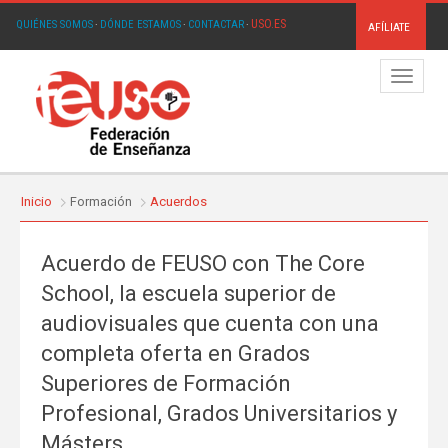
USO.ES
QUIÉNES SOMOS
·
DÓNDE ESTAMOS
·
CONTACTAR
·
AFÍLIATE
Menú
Inicio
Formación
Acuerdos
Acuerdo de FEUSO con The Core
School, la escuela superior de
audiovisuales que cuenta con una
completa oferta en Grados
Superiores de Formación
Profesional, Grados Universitarios y
Másters