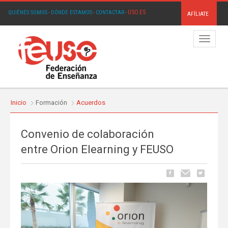
USO.ES
QUIÉNES SOMOS
·
DÓNDE ESTAMOS
·
CONTACTAR
·
AFÍLIATE
Menú
Inicio
Formación
Acuerdos
Convenio de colaboración
entre Orion Elearning y FEUSO