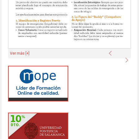
Anterior
Ver más [+]
Sigu