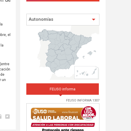
ón de
Autonomías
la
bre, el
 la
s
(entre
ucación
 de
r un
FEUSO informa
FEUSO INFORMA 1307