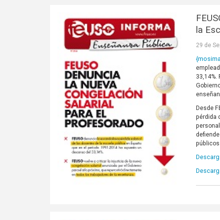
FEUSO
la Es
29 de Se
{mosim
empleado
33,14%. 
Gobierno
enseñan
Desde FE
pérdida 
personal
defiende
públicos
Descarga
Descarga