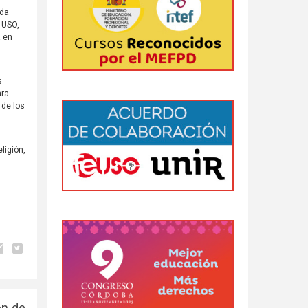
ada
n USO,
a en
s
ara
 de los
ligión,