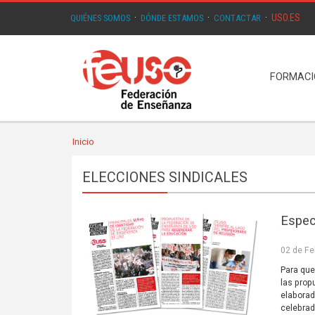
USO.ES
QUIÉNES SOMOS
·
DÓNDE ESTAMOS
·
CONTACTAR
·
FORMAC
Inicio
ELECCIONES SINDICALES
Espec
02 de Fe
Para que
las prop
elaborad
celebrad