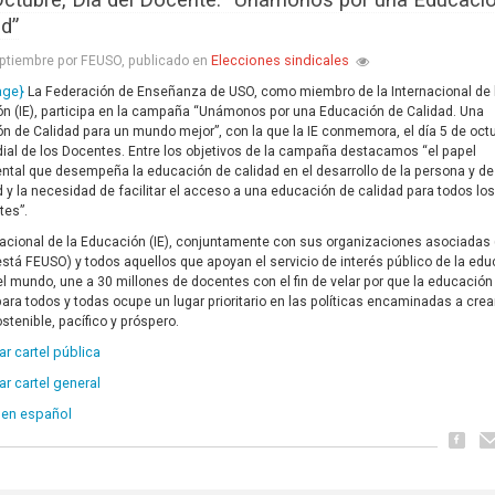
Octubre, Día del Docente. “Unámonos por una Educaci
ad”
Elecciones sindicales
ptiembre por FEUSO, publicado en
age}
La Federación de Enseñanza de USO, como miembro de la Internacional de 
n (IE), participa en la campaña “Unámonos por una Educación de Calidad. Una
n de Calidad para un mundo mejor”, con la que la IE conmemora, el día 5 de octu
ial de los Docentes. Entre los objetivos de la campaña destacamos “el papel
tal que desempeña la educación de calidad en el desarrollo de la persona y de
 y la necesidad de facilitar el acceso a una educación de calidad para todos lo
tes”.
nacional de la Educación (IE), conjuntamente con sus organizaciones asociadas 
está FEUSO) y todos aquellos que apoyan el servicio de interés público de la ed
el mundo, une a 30 millones de docentes con el fin de velar por que la educación
para todos y todas ocupe un lugar prioritario en las políticas encaminadas a crea
ostenible, pacífico y próspero.
r cartel pública
r cartel general
 en español