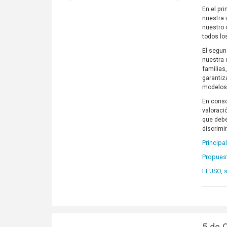
En el pr
nuestra 
nuestro 
todos lo
El segun
nuestra 
familias
garantiz
modelos 
En conso
valoraci
que debe
discrimi
Principa
Propues
FEUSO, s