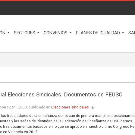
IÓN
SECTORES
CONVENIOS
PLANES DE IGUALDAD
SA
ial Elecciones Sindicales. Documentos de FEUSO
Elecciones sindicales
brero por FEUSO, publicado en
 los trabajadores de la enseñanza conozcan de primera mano los posicionamie
uestas y las señas de identidad de la Federación de Enseñanza de USO hemos
o tres documentos basados en lo que se aprobó en nuestro último Congreso Fed
o en Valencia en 2012.