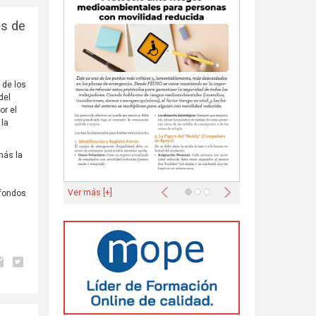
es de
 de los
del
or el
 la
más la
Anterior
Siguiente
Ver más [+]
 fondos