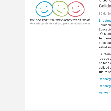
5 de 
Calid
30 de Se
{mosim
Educació
Educació
Día Mund
fundamen
sociedad
estudian
La Inter
las que 
en todo 
calidad 
futuro s
Descarga
Descarga
Ver web