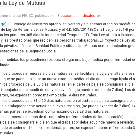
a la Ley de Mutuas
Elecciones sindicales
ptiembre por FEUSO, publicado en
age}
El Consejo de Ministros aprobó, en verano y sin apenas atención mediática
 de Ley de Reforma de las Mutuas, y el R.D. 625/2014 (BOE, 21 de julio 2014) por
an los primeros 365 días la Incapacidad Temporal (IT). Esta Ley afecta a la atenc
a y las prestaciones que reciben las personas trabajadoras. El Proyecto de Ley ab
 la privatización de la Sanidad Pública y sitúa a las Mutuas como principales ges
restaciones de la Seguridad Social.
ras medidas los procedimientos para otorgar una baja médica por enfermedad 
biado:
n los procesos inferiores a 5 días naturales: se facilitará la baja y el alta a la vez
unque se puede solicitar un nuevo examen médico el día que se tenga fijada el a
n los procesos de 5 a 30 días naturales: en el parte de baja se consignará el día
l trabajador debe acudir de nuevo a revisión, (no puede exceder de 7 días). Los
artes, se expedirán como máximo cada 14 días naturales.
n los procesos de a 31 a 60 días naturales: en el parte de baja se consignará el 
ue el trabajador debe acudir de nuevo a revisión, (no puede exceder de 7 días). 
emás partes, se expedirán como máximo cada 28 días naturales.
n los procesos de mas de 61 naturales (enfermedades de larga duración): en el 
e baja se consignará el día en que el trabajador debe acudir de nuevo a revisión,
uede exceder de 14 días). Los demás partes, se expedirán como máximo cada 3
aturales.