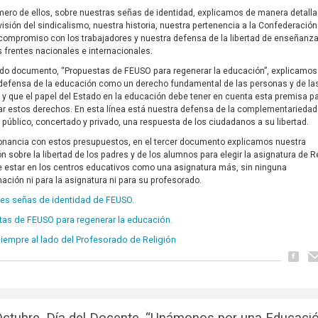
imero de ellos, sobre nuestras señas de identidad, explicamos de manera detall
visión del sindicalismo, nuestra historia, nuestra pertenencia a la Confederació
compromiso con los trabajadores y nuestra defensa de la libertad de enseñanz
s frentes nacionales e internacionales.
do documento, “Propuestas de FEUSO para regenerar la educación”, explicamos
defensa de la educación como un derecho fundamental de las personas y de la
, y que el papel del Estado en la educación debe tener en cuenta esta premisa p
ar estos derechos. En esta línea está nuestra defensa de la complementariedad
público, concertado y privado, una respuesta de los ciudadanos a su libertad.
nancia con estos presupuestos, en el tercer documento explicamos nuestra
ón sobre la libertad de los padres y de los alumnos para elegir la asignatura de Re
 estar en los centros educativos como una asignatura más, sin ninguna
nación ni para la asignatura ni para su profesorado.
les señas de identidad de FEUSO.
tas de FEUSO para regenerar la educación.
iempre al lado del Profesorado de Religión