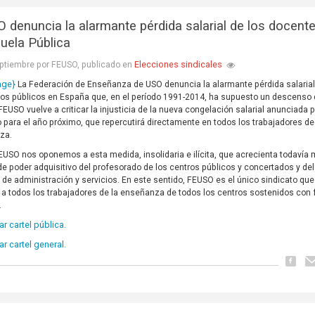
 denuncia la alarmante pérdida salarial de los docent
cuela Pública
Elecciones sindicales
ptiembre por FEUSO, publicado en
age}
La Federación de Enseñanza de USO denuncia la alarmante pérdida salarial
s públicos en España que, en el período 1991-2014, ha supuesto un descenso 
FEUSO vuelve a criticar la injusticia de la nueva congelación salarial anunciada p
 para el año próximo, que repercutirá directamente en todos los trabajadores de
za.
USO nos oponemos a esta medida, insolidaria e ilícita, que acrecienta todavía 
de poder adquisitivo del profesorado de los centros públicos y concertados y del
 de administración y servicios. En este sentido, FEUSO es el único sindicato que
 a todos los trabajadores de la enseñanza de todos los centros sostenidos con
.
r cartel pública.
r cartel general.