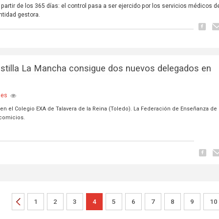
 partir de los 365 días: el control pasa a ser ejercido por los servicios médicos d
ntidad gestora.
stilla La Mancha consigue dos nuevos delegados en
les
 en el Colegio EXA de Talavera de la Reina (Toledo). La Federación de Enseñanza de
 comicios.
1
2
3
4
5
6
7
8
9
10