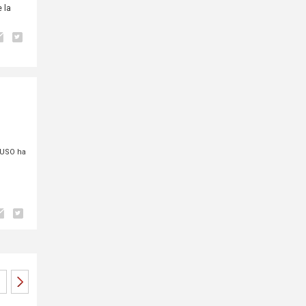
e la
 USO ha