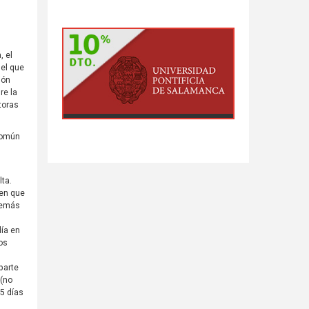
, el
 el que
ión
re la
toras
común
,
lta.
 en que
 demás
día en
Los
parte
 (no
5 días