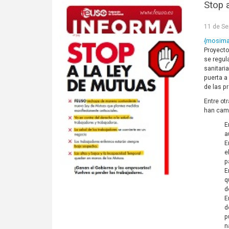
Stop 
11 de Se
{mosim
Proyecto
se regul
sanitari
puerta a
de las p
Entre ot
han cam
E
a
E
e
p
E
q
d
E
d
p
n