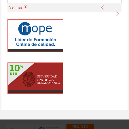
Anterior
Ver más [+]
Sigu