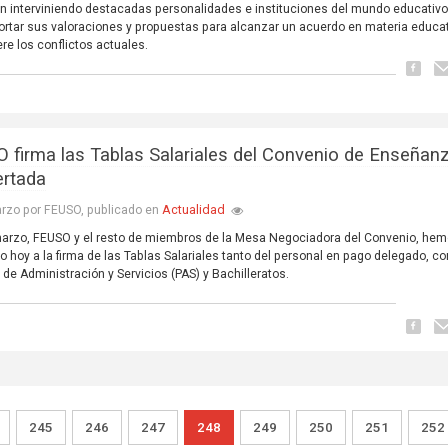
n interviniendo destacadas personalidades e instituciones del mundo educativo
portar sus valoraciones y propuestas para alcanzar un acuerdo en materia educa
re los conflictos actuales.
 firma las Tablas Salariales del Convenio de Enseñan
rtada
Actualidad
rzo por FEUSO, publicado en
marzo, FEUSO y el resto de miembros de la Mesa Negociadora del Convenio, he
o hoy a la firma de las Tablas Salariales tanto del personal en pago delegado, c
 de Administración y Servicios (PAS) y Bachilleratos.
245
246
247
248
249
250
251
252