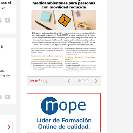
 con el
tiva
za
mos
omo del
Anterior
Siguiente
Ver más [+]