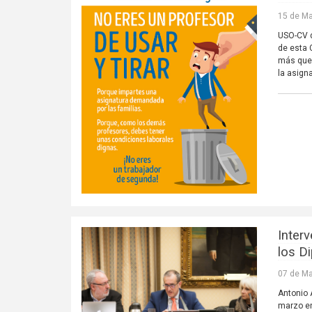
15 de Ma
USO-CV d
de esta 
más que
la asigna
Inter
los D
07 de Ma
Antonio 
marzo en