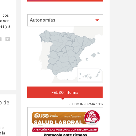
blicos
Autonomías
no son
res y a
FEUSO informa
o de
FEUSO INFORMA 1307
 de
n la