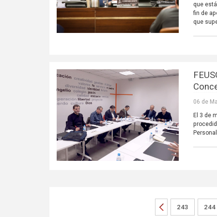
que está
fin de a
que supe
FEUSO
Conce
06 de Ma
El 3 de 
procedid
Personal
243
244