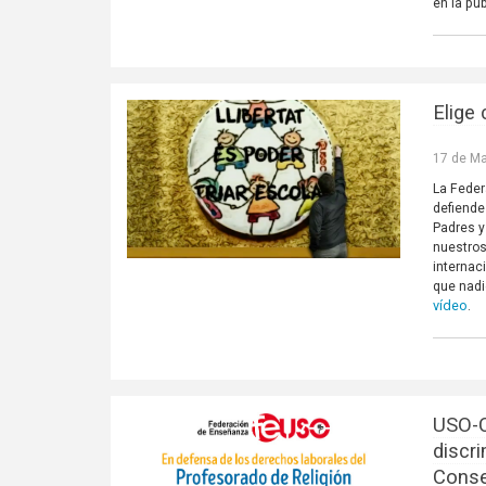
en la púb
Elige
17 de Ma
La Feder
defiende
Padres y
nuestros
interna
que nadie
vídeo
.
USO-C
discr
Conse