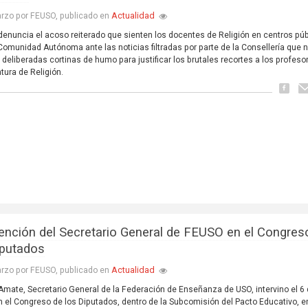
Actualidad
rzo por FEUSO, publicado en
enuncia el acoso reiterado que sienten los docentes de Religión en centros pú
Comunidad Autónoma ante las noticias filtradas por parte de la Consellería que 
 deliberadas cortinas de humo para justificar los brutales recortes a los profeso
tura de Religión.
vención del Secretario General de FEUSO en el Congres
iputados
Actualidad
rzo por FEUSO, publicado en
Amate, Secretario General de la Federación de Enseñanza de USO, intervino el 6
 el Congreso de los Diputados, dentro de la Subcomisión del Pacto Educativo, e