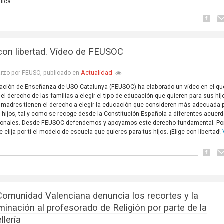
lica.
 con libertad. Vídeo de FEUSOC
Actualidad
rzo por FEUSO, publicado en
ación de Enseñanza de USO-Catalunya (FEUSOC) ha elaborado un vídeo en el qu
 el derecho de las familias a elegir el tipo de educación que quieren para sus hij
 madres tienen el derecho a elegir la educación que consideren más adecuada 
 hijos, tal y como se recoge desde la Constitución Española a diferentes acuer
cionales. Desde FEUSOC defendemos y apoyamos este derecho fundamental. Por
 elija por ti el modelo de escuela que quieres para tus hijos. ¡Elige con libertad!
omunidad Valenciana denuncia los recortes y la
iminación al profesorado de Religión por parte de la
llería