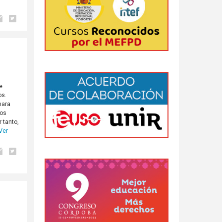
e
os.
para
dos
 tanto,
Ver