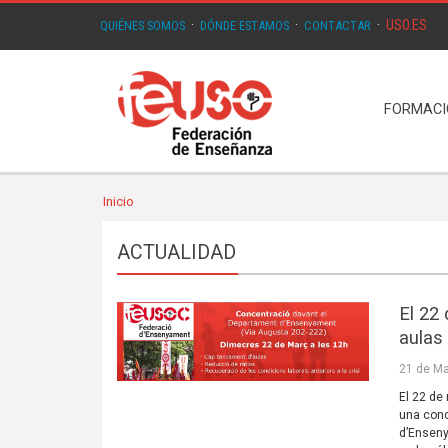
USO.ES
QUIÉNES SOMOS
·
DÓNDE ESTAMOS
·
CONTACTAR
·
FORMAC
Inicio
ACTUALIDAD
El 22
aulas
21 de Ma
El 22 de
una conc
d’Enseny