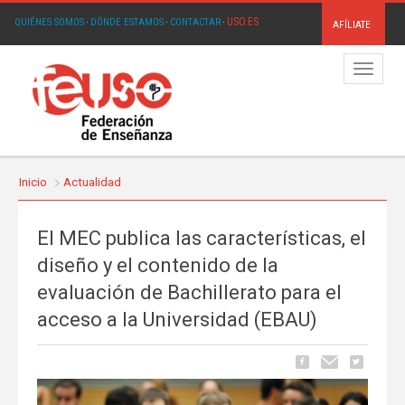
USO.ES
QUIÉNES SOMOS
·
DÓNDE ESTAMOS
·
CONTACTAR
·
AFÍLIATE
Menú
Inicio
Actualidad
El MEC publica las características, el
diseño y el contenido de la
evaluación de Bachillerato para el
acceso a la Universidad (EBAU)