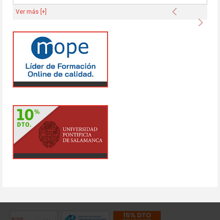
Anterior
Ver más [+]
Sigu