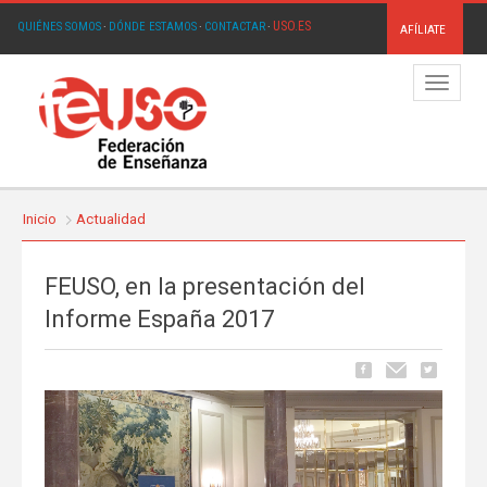
USO.ES
QUIÉNES SOMOS
·
DÓNDE ESTAMOS
·
CONTACTAR
·
AFÍLIATE
Menú
Inicio
Actualidad
FEUSO, en la presentación del
Informe España 2017