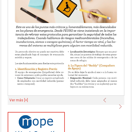
Anterior
Ver más [+]
Sigu