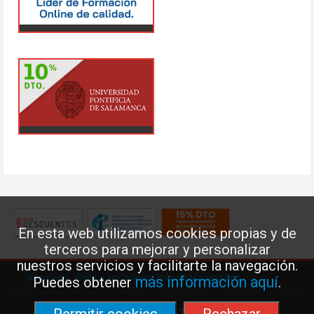
En esta web utilizamos cookies propias y de
terceros para mejorar y personalizar
nuestros servicios y facilitarte la navegación.
Aviso legal
·
Política de Cookies
·
Política de privacidad
más información aquí
Puedes obtener
.
Federación de Enseñanza de USO · Teléfono: 91 577 41 13 ·