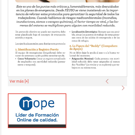
Anterior
Ver más [+]
Sigu