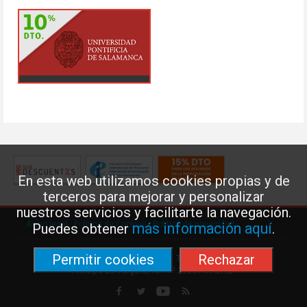
En esta web utilizamos cookies propias y de
terceros para mejorar y personalizar
nuestros servicios y facilitarte la navegación.
Aviso legal
·
Política de Cookies
·
Política de privacidad
más información aquí
Puedes obtener
.
Permitir cookies
Rechazar
Federación de Enseñanza de USO · Teléfono: 91 577 41 13 ·
Príncipe de Vergara, 13 · 7º 28001 MADRID