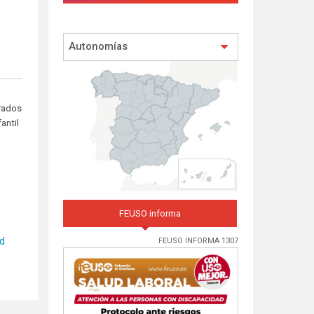
Autonomías
Grados
antil
FEUSO informa
ad
FEUSO INFORMA 1307