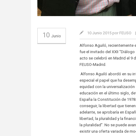
10 Junio 2015 por FEUSO
10
Junio
Alfonso Aguiló, recientemente 
fue el invitado del XXII “Diálo
acto se celebró en Madrid el 9 
FEUSO-Madrid.
Alfonso Aguiló abordó en su in
especial el papel que ha desem
equidad con la universalización
educación en el último siglo, 
España la Constitución de 1978
conseguir, la libertad que tien
adelante, se aprobaría en Españ
libertad, la pluralidad y la fina
la pluralidad”. No se puede avan
existir una oferta variada de m