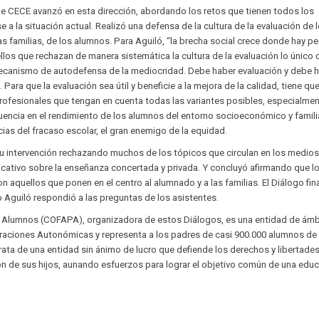
de CECE avanzó en esta dirección, abordando los retos que tienen todos los
 a la situación actual. Realizó una defensa de la cultura de la evaluación de 
as familias, de los alumnos. Para Aguiló, “la brecha social crece donde hay p
llos que rechazan de manera sistemática la cultura de la evaluación lo único 
ecanismo de autodefensa de la mediocridad. Debe haber evaluación y debe 
Para que la evaluación sea útil y beneficie a la mejora de la calidad, tiene qu
ofesionales que tengan en cuenta todas las variantes posibles, especialme
luencia en el rendimiento de los alumnos del entorno socioeconómico y familia
as del fracaso escolar, el gran enemigo de la equidad.
su intervención rechazando muchos de los tópicos que circulan en los medio
ucativo sobre la enseñanza concertada y privada. Y concluyó afirmando que l
 aquellos que ponen en el centro al alumnado y a las familias. El Diálogo fin
 Aguiló respondió a las preguntas de los asistentes.
 Alumnos (COFAPA), organizadora de estos Diálogos, es una entidad de ámb
eraciones Autonómicas y representa a los padres de casi 900.000 alumnos de
 trata de una entidad sin ánimo de lucro que defiende los derechos y libertade
ón de sus hijos, aunando esfuerzos para lograr el objetivo común de una edu