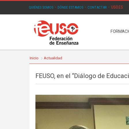
USO.ES
QUIÉNES SOMOS
·
DÓNDE ESTAMOS
·
CONTACTAR
·
FORMAC
Inicio
Actualidad
FEUSO, en el “Diálogo de Educac