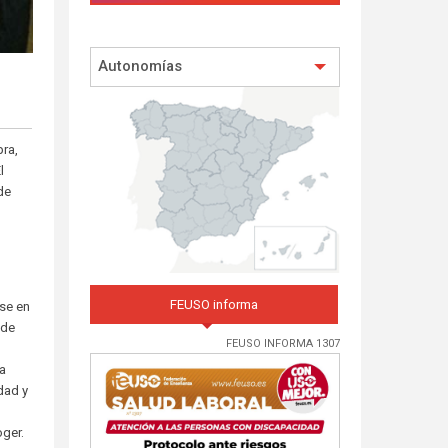
Autonomías
ra,
l
de
FEUSO informa
ase en
 de
FEUSO INFORMA 1307
la
ldad y
oger.