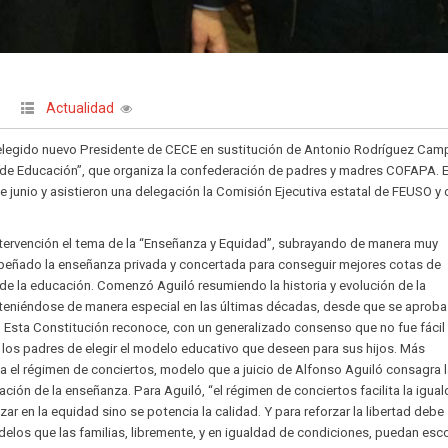
Actualidad
|
elegido nuevo Presidente de CECE en sustitución de Antonio Rodríguez Camp
go de Educación”, que organiza la confederación de padres y madres COFAPA. E
de junio y asistieron una delegación la Comisión Ejecutiva estatal de FEUSO y 
tervención el tema de la “Enseñanza y Equidad”, subrayando de manera muy
peñado la enseñanza privada y concertada para conseguir mejores cotas de
 de la educación. Comenzó Aguiló resumiendo la historia y evolución de la
deteniéndose de manera especial en las últimas décadas, desde que se aprob
. Esta Constitución reconoce, con un generalizado consenso que no fue fácil
en los padres de elegir el modelo educativo que deseen para sus hijos. Más
a el régimen de conciertos, modelo que a juicio de Alfonso Aguiló consagra 
nciación de la enseñanza. Para Aguiló, “el régimen de conciertos facilita la igua
zar en la equidad sino se potencia la calidad. Y para reforzar la libertad debe
odelos que las familias, libremente, y en igualdad de condiciones, puedan esc