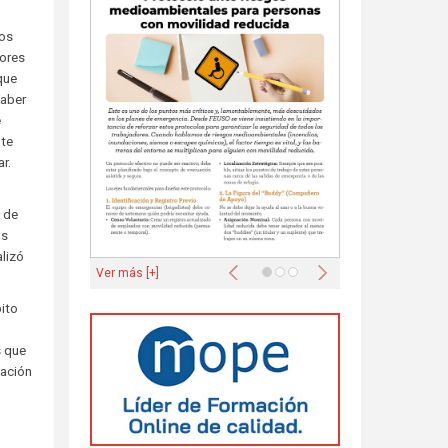
los
eores
que
haber
e
nte
r.
s de
os
alizó
Anterior
Siguiente
Ver más [+]
ito
s que
cación