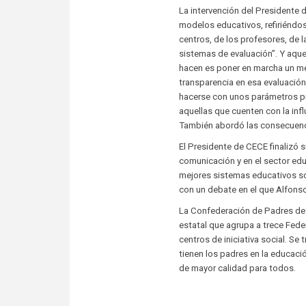
La intervención del Presidente 
modelos educativos, refiriéndose
centros, de los profesores, de l
sistemas de evaluación”. Y aque
hacen es poner en marcha un m
transparencia en esa evaluación. 
hacerse con unos parámetros pr
aquellas que cuenten con la inf
También abordó las consecuenci
El Presidente de CECE finalizó 
comunicación y en el sector ed
mejores sistemas educativos son
con un debate en el que Alfonso
La Confederación de Padres de
estatal que agrupa a trece Fed
centros de iniciativa social. Se
tienen los padres en la educaci
de mayor calidad para todos.