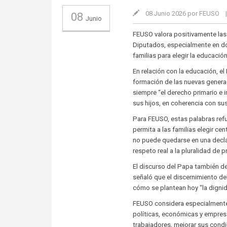
08 Junio 2026 por FEUSO
08
Junio
FEUSO valora positivamente las
Diputados, especialmente en dos
familias para elegir la educación
En relación con la educación, el
formación de las nuevas generac
siempre “el derecho primario e i
sus hijos, en coherencia con sus
Para FEUSO, estas palabras refu
permita a las familias elegir ce
no puede quedarse en una decla
respeto real a la pluralidad de 
El discurso del Papa también dej
señaló que el discernimiento de
cómo se plantean hoy “la dignidad
FEUSO considera especialmente r
políticas, económicas y empresa
trabajadores, mejorar sus condi