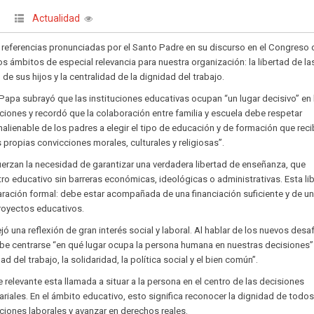
Actualidad
|
 referencias pronunciadas por el Santo Padre en su discurso en el Congreso 
 ámbitos de especial relevancia para nuestra organización: la libertad de la
 de sus hijos y la centralidad de la dignidad del trabajo.
 Papa subrayó que las instituciones educativas ocupan “un lugar decisivo” en 
iones y recordó que la colaboración entre familia y escuela debe respetar
nalienable de los padres a elegir el tipo de educación y de formación que rec
 propias convicciones morales, culturales y religiosas”.
erzan la necesidad de garantizar una verdadera libertad de enseñanza, que
ntro educativo sin barreras económicas, ideológicas o administrativas. Esta li
ración formal: debe estar acompañada de una financiación suficiente y de u
proyectos educativos.
ó una reflexión de gran interés social y laboral. Al hablar de los nuevos desaf
be centrarse “en qué lugar ocupa la persona humana en nuestras decisiones”
 del trabajo, la solidaridad, la política social y el bien común”.
elevante esta llamada a situar a la persona en el centro de las decisiones
riales. En el ámbito educativo, esto significa reconocer la dignidad de todos
ciones laborales y avanzar en derechos reales.