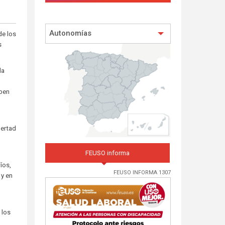
Autonomías
de los
s
la
iben
bertad
n
FEUSO informa
íos,
FEUSO INFORMA 1307
 y en
 los