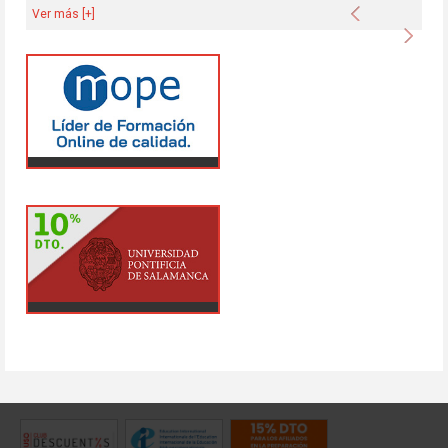
Anterior
Ver más [+]
Sigu