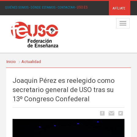
USO.ES
QUIÉNES SOMOS
·
DÓNDE ESTAMOS
·
CONTACTAR
·
AFÍLIATE
Menú
Inicio
Actualidad
Joaquin Pérez es reelegido como
secretario general de USO tras su
13º Congreso Confederal