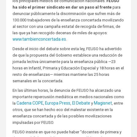
los principales medios de comunicación nacionales.
FEUSO
ha sido el primer sindicato en dar un paso al frente
para
denunciar públicamente la discriminación que sufren más de
130.000 trabajadores de la enseñanza concertada movilizando
al sector con una campaña estatal de recogida de firmas, de
las que ya han recogido decenas de miles de apoyos:
www.tambienconcertada.es
.
Desde el inicio del debate sobre esta ley, FEUSO ha advertido
de que la propuesta del Gobierno establece una reducción de
jornada lectiva únicamente para la enseñanza pública —23
horas en Infantil, Primaria y Educación Especial y 18 horas en el
resto de enseñanzas— mientras mantiene las 25 horas
semanales en la concertada.
En las últimas horas, la denuncia de FEUSO ha alcanzado una
importante repercusión mediática en medios nacionales como
Cadena COPE
Europa Press
El Debate
Magisnet
la
,
,
y
, entre
otros, que se han hecho eco del malestar existente en la
enseñanza concertada y de las posibles movilizaciones
impulsadas por FEUSO.
FEUSO insiste en que no puede haber “docentes de primera y