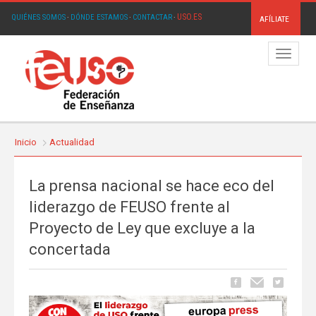
USO.ES
QUIÉNES SOMOS
·
DÓNDE ESTAMOS
·
CONTACTAR
·
AFÍLIATE
Menú
Inicio
Actualidad
La prensa nacional se hace eco del
liderazgo de FEUSO frente al
Proyecto de Ley que excluye a la
concertada