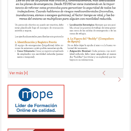
Anterior
Ver más [+]
Sigu