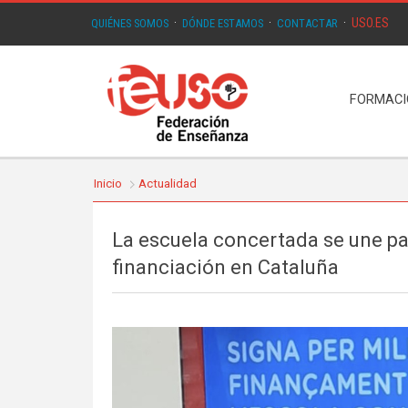
USO.ES
QUIÉNES SOMOS
·
DÓNDE ESTAMOS
·
CONTACTAR
·
FORMAC
Inicio
Actualidad
La escuela concertada se une para 
financiación en Cataluña