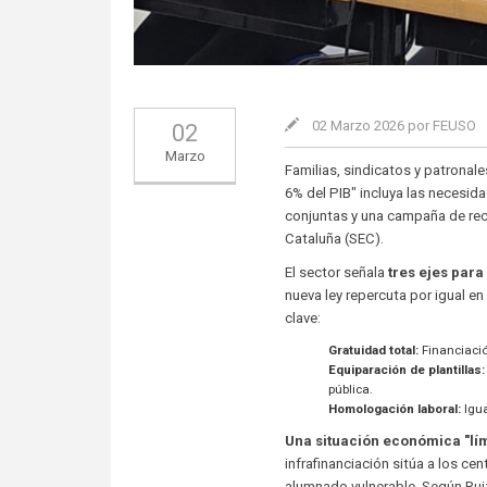
02 Marzo 2026 por FEUSO
02
Marzo
Familias, sindicatos y patronales
6% del PIB" incluya las necesi
conjuntas y una campaña de reco
Cataluña (SEC).
El sector señala
tres ejes para
nueva ley repercuta por igual e
clave:
Gratuidad total:
Financiació
Equiparación de plantillas:
pública.
Homologación laboral:
Igua
Una situación económica "lím
infrafinanciación sitúa a los ce
alumnado vulnerable. Según Rui