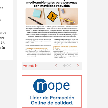
 se
n
ña de
upos
l 6%
alán.
Anterior
Siguiente
Ver más [+]