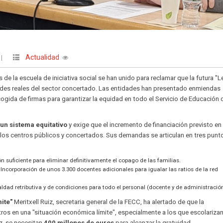
Actualidad
|
 de la escuela de iniciativa social se han unido para reclamar que la futura "L
dades reales del sector concertado. Las entidades han presentado enmiendas
gida de firmas para garantizar la equidad en todo el Servicio de Educación 
 un sistema equitativo
y exige que el incremento de financiación previsto en 
n los centros públicos y concertados. Sus demandas se articulan en tres punt
n suficiente para eliminar definitivamente el copago de las familias.
Incorporación de unos 3.300 docentes adicionales para igualar las ratios de la red
ldad retributiva y de condiciones para todo el personal (docente y de administración
ite"
Meritxell Ruiz, secretaria general de la FECC, ha alertado de que la
ntros en una "situación económica límite", especialmente a los que escolarizan
z, se necesitan
400 millones de euros
para alcanzar la gratuidad.