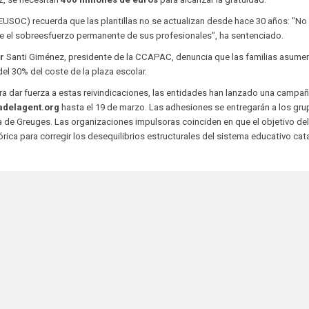
FEUSOC) recuerda que las plantillas no se actualizan desde hace 30 años: "No
e el sobreesfuerzo permanente de sus profesionales", ha sentenciado.
r
Santi Giménez, presidente de la CCAPAC, denuncia que las familias asume
l 30% del coste de la plaza escolar.
a dar fuerza a estas reivindicaciones, las entidades han lanzado una campa
adelagent.org
hasta el 19 de marzo. Las adhesiones se entregarán a los gr
ra de Greuges. Las organizaciones impulsoras coinciden en que el objetivo de
rica para corregir los desequilibrios estructurales del sistema educativo cat