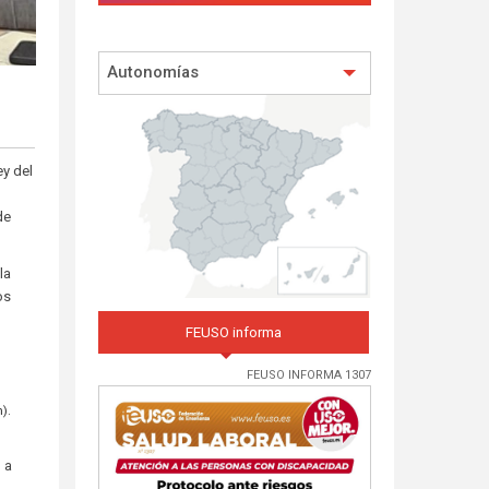
Autonomías
ey del
de
la
os
FEUSO informa
FEUSO INFORMA 1307
).
 a