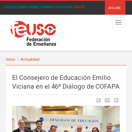
USO.ES
QUIÉNES SOMOS
·
DÓNDE ESTAMOS
·
CONTACTAR
·
AFÍLIATE
Menú
Inicio
Actualidad
El Consejero de Educación Emilio
Viciana en el 46º Diálogo de COFAPA