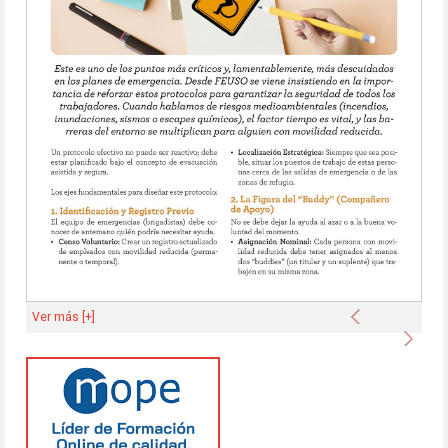
Anterior
Ver más [+]
Sigu