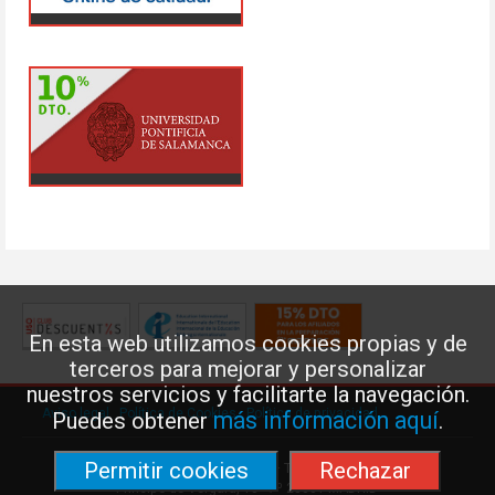
En esta web utilizamos cookies propias y de
terceros para mejorar y personalizar
nuestros servicios y facilitarte la navegación.
Aviso legal
·
Política de Cookies
·
Política de privacidad
más información aquí
Puedes obtener
.
Permitir cookies
Rechazar
Federación de Enseñanza de USO · Teléfono: 91 577 41 13 ·
Príncipe de Vergara, 13 · 7º 28001 MADRID