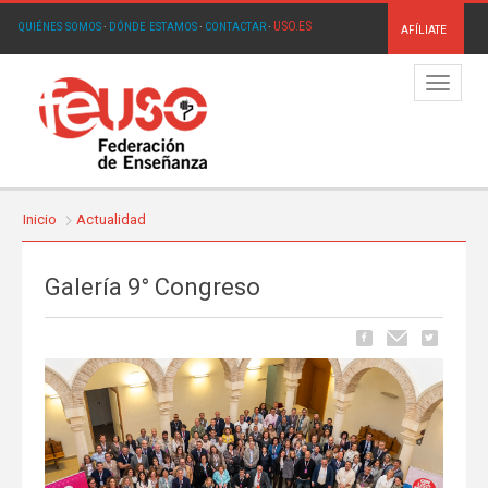
USO.ES
QUIÉNES SOMOS
·
DÓNDE ESTAMOS
·
CONTACTAR
·
AFÍLIATE
Menú
Inicio
Actualidad
Galería 9° Congreso