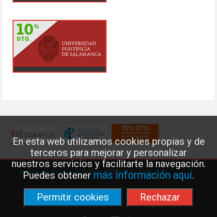
En esta web utilizamos cookies propias y de
terceros para mejorar y personalizar
nuestros servicios y facilitarte la navegación.
Aviso legal
·
Política de Cookies
·
Política de privacidad
más información aquí
Puedes obtener
.
Permitir cookies
Rechazar
Federación de Enseñanza de USO · Teléfono: 91 577 41 13 ·
Príncipe de Vergara, 13 · 7º 28001 MADRID