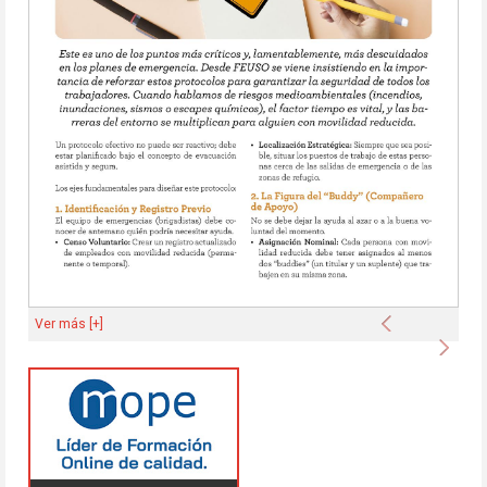
Anterior
Ver más [+]
Sigu