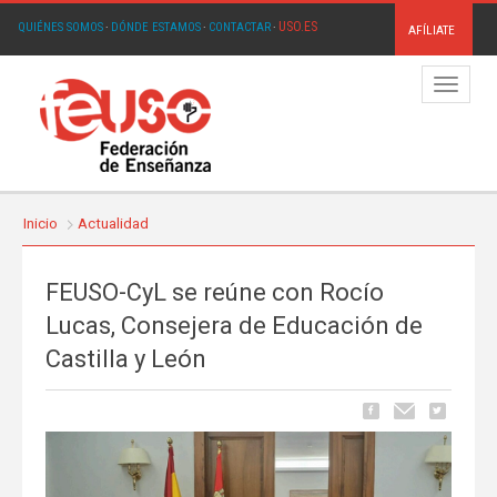
USO.ES
QUIÉNES SOMOS
·
DÓNDE ESTAMOS
·
CONTACTAR
·
AFÍLIATE
Menú
Inicio
Actualidad
FEUSO-CyL se reúne con Rocío
Lucas, Consejera de Educación de
Castilla y León