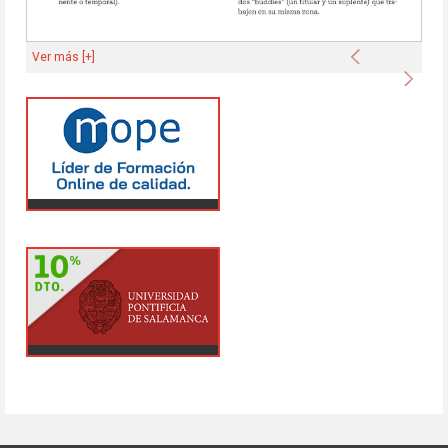
Anterior
Ver más [+]
Sigu