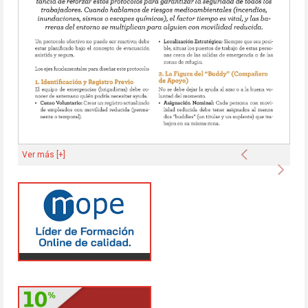
Anterior
Ver más [+]
Sigu